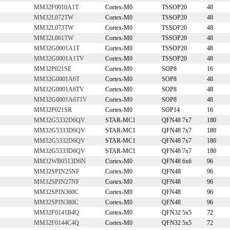
MM32F0010A1T
Cortex-M0
TSSOP20
48
MM32L072TW
Cortex-M0
TSSOP20
48
MM32L073TW
Cortex-M0
TSSOP20
48
MM32L061TW
Cortex-M0
TSSOP20
48
MM32G0001A1T
Cortex-M0
TSSOP20
48
MM32G0001A1TV
Cortex-M0
TSSOP20
48
MM32P021SE
Cortex-M0
SOP8
16
MM32G0001A6T
Cortex-M0
SOP8
48
MM32G0001A6TV
Cortex-M0
SOP8
48
MM32G0001A6T1V
Cortex-M0
SOP8
48
MM32P021SR
Cortex-M0
SOP14
16
MM32G5332D6QV
STAR-MC1
QFN48 7x7
180
MM32G5333D6QV
STAR-MC1
QFN48 7x7
180
MM32G5332D6QV
STAR-MC1
QFN48 7x7
180
MM32G5333D6QV
STAR-MC1
QFN48 7x7
180
MM32WB0513D6N
Cortex-M0
QFN48 6x6
96
MM32SPIN25NF
Cortex-M0
QFN48
96
MM32SPIN27NF
Cortex-M0
QFN48
96
MM32SPIN360C
Cortex-M0
QFN48
96
MM32SPIN380C
Cortex-M0
QFN48
96
MM32F0141B4Q
Cortex-M0
QFN32 5x5
72
MM32F0144C4Q
Cortex-M0
QFN32 5x5
72