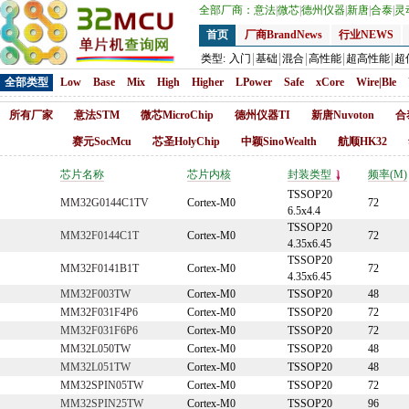
全部厂商：
意法
|
微芯
|
德州仪器
|
新唐
|
合泰
|
灵
首页
厂商BrandNews
行业NEWS
类型:
入门
基础
混合
高性能
超高性能
超
全部类型
Low
Base
Mix
High
Higher
LPower
Safe
xCore
Wire|Ble
所有厂家
意法STM
微芯MicroChip
德州仪器TI
新唐Nuvoton
合
赛元SocMcu
芯圣HolyChip
中颖SinoWealth
航顺HK32
芯片名称
芯片内核
封装类型
频率(M)
TSSOP20
MM32G0144C1TV
Cortex-M0
72
6.5x4.4
TSSOP20
MM32F0144C1T
Cortex-M0
72
4.35x6.45
TSSOP20
MM32F0141B1T
Cortex-M0
72
4.35x6.45
MM32F003TW
Cortex-M0
TSSOP20
48
MM32F031F4P6
Cortex-M0
TSSOP20
72
MM32F031F6P6
Cortex-M0
TSSOP20
72
MM32L050TW
Cortex-M0
TSSOP20
48
MM32L051TW
Cortex-M0
TSSOP20
48
MM32SPIN05TW
Cortex-M0
TSSOP20
72
MM32SPIN25TW
Cortex-M0
TSSOP20
96