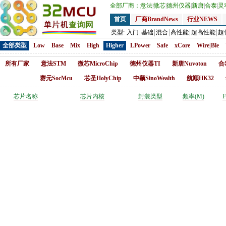
全部厂商：
意法
|
微芯
|
德州仪器
|
新唐
|
合泰
|
灵
首页
厂商BrandNews
行业NEWS
类型:
入门
基础
混合
高性能
超高性能
超
全部类型
Low
Base
Mix
High
Higher
LPower
Safe
xCore
Wire|Ble
所有厂家
意法STM
微芯MicroChip
德州仪器TI
新唐Nuvoton
合
赛元SocMcu
芯圣HolyChip
中颖SinoWealth
航顺HK32
芯片名称
芯片内核
封装类型
频率(M)
F