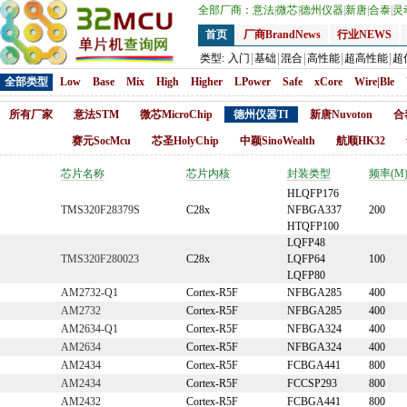
全部厂商：
意法
|
微芯
|
德州仪器
|
新唐
|
合泰
|
灵
首页
厂商BrandNews
行业NEWS
类型:
入门
基础
混合
高性能
超高性能
超
全部类型
Low
Base
Mix
High
Higher
LPower
Safe
xCore
Wire|Ble
所有厂家
意法STM
微芯MicroChip
德州仪器TI
新唐Nuvoton
合
赛元SocMcu
芯圣HolyChip
中颖SinoWealth
航顺HK32
芯片名称
芯片内核
封装类型
频率(M
HLQFP176
TMS320F28379S
C28x
NFBGA337
200
HTQFP100
LQFP48
TMS320F280023
C28x
LQFP64
100
LQFP80
AM2732-Q1
Cortex-R5F
NFBGA285
400
AM2732
Cortex-R5F
NFBGA285
400
AM2634-Q1
Cortex-R5F
NFBGA324
400
AM2634
Cortex-R5F
NFBGA324
400
AM2434
Cortex-R5F
FCBGA441
800
AM2434
Cortex-R5F
FCCSP293
800
AM2432
Cortex-R5F
FCBGA441
800