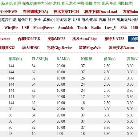
器
|
新唐
|
合泰
|
灵动
|
杰发
|
雅特力
|
沁恒
|
芯旺
|
赛元
|
芯圣
|
中颖
|
航顺
|
华大
|
兆易
|
笙泉
|
国民技术
|
行业NEWS
在线调试(EDA)
技术文章TECH
程序下载DownLoad
方案Solut
超高性能
超低功耗
安全
多核心
无线/蓝牙
USB
电机/电源
汽车
触控
射频无线
低
e
Wire|Ble
USB
Motor|Power
AutoMob
Touch
Radio
Low_V
8Bit
16Bi
voton
合泰HOLTEK
灵动MM32
杰发AutoChips
雅特力AT32
沁恒
航顺HK32
华大HDSC
兆易GigaDevice
笙泉MegaWin
国民技术Nation
频率(M)
FLASH(k)
RAM(k)
IO数量
低压(v)
高压(v
144
64
20.00
37
2.50
3.30
144
32
10.00
37
2.50
3.30
144
32
10.00
26
2.50
3.30
144
64
20.00
24
2.50
3.30
144
32
10.00
24
2.50
3.30
144
64
20.00
17
2.50
3.30
144
32
10.00
16
2.50
3.30
80
64
20.00
51
3.30
5.00
80
64
20.00
37
3.30
5.00
80
64
20.00
37
3.30
5.00
80
32
10.00
37
3.30
5.00
48
16
2.00
18
3.30
5.00