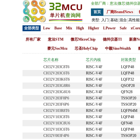
全部厂商：
意法
|
微芯
|
德州仪
首页
厂商BrandNews
类型:
入门
基础
混合
高性能
全部类型
Low
Base
Mix
High
Higher
LPower
Safe
xCor
所有厂家
意法STM
微芯MicroChip
德州仪器TI
新唐Nu
赛元SocMcu
芯圣HolyChip
中颖SinoWealth
芯片名称
芯片内核
封装类型
CH32V203C8T6
RISC-V4F
LQFP48
CH32V203C6T6
RISC-V4F
LQFP48
CH32V203K6T6
RISC-V4F
LQFP32
CH32V203G8R6
RISC-V4F
QSOP28
CH32V203G6U6
RISC-V4F
QFN28
CH32V203F8P6
RISC-V4F
TSSOP20
CH32V203F6P6
RISC-V4F
TSSOP20
CH32V103R8T6
RISC-V4F
LQFP64M
CH32V103C8T6
RISC-V4F
LQFP48
CH32V103C8U6
RISC-V4F
QFN48
CH32V103C6T6
RISC-V4F
LQFP48
CH32V003F4P6
RISC-V4F
TSSOP20