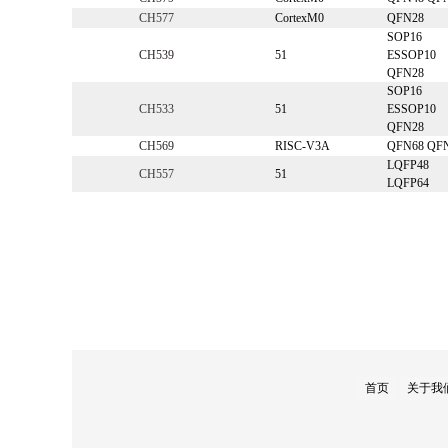
CH577
CortexM0
QFN28
SOP16
CH539
51
ESSOP10
QFN28
SOP16
CH533
51
ESSOP10
QFN28
CH569
RISC-V3A
QFN68 QF
LQFP48
CH557
51
LQFP64
首页
关于我