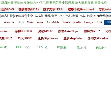
器
|
新唐
|
合泰
|
灵动
|
杰发
|
雅特力
|
沁恒
|
芯旺
|
赛元
|
芯圣
|
中颖
|
航顺
|
华大
|
兆易
|
笙泉
|
国民技术
|
行业NEWS
在线调试(EDA)
技术文章TECH
程序下载DownLoad
方案Solut
超高性能
超低功耗
安全
多核心
无线/蓝牙
USB
电机/电源
汽车
触控
射频无线
低
e
Wire|Ble
USB
Motor|Power
AutoMob
Touch
Radio
Low_V
8Bit
16Bi
voton
合泰HOLTEK
灵动MM32
杰发AutoChips
雅特力AT32
沁恒
航顺HK32
华大HDSC
兆易GigaDevice
笙泉MegaWin
国民技术Nation
率(M)
FLASH(k)
RAM(k)
IO数量
低压(v)
高压(v)