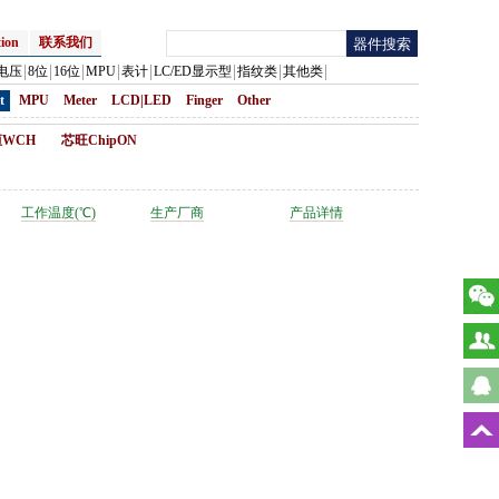
ion
联系我们
电压
8位
16位
MPU
表计
LC/ED显示型
指纹类
其他类
t
MPU
Meter
LCD|LED
Finger
Other
WCH
芯旺ChipON
工作温度(℃)
生产厂商
产品详情