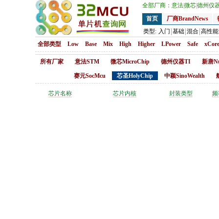
全部厂商：
意法
|
微芯
|
德州仪
首页
厂商BrandNews
类型:
入门
基础
混合
高性能
全部类型
Low
Base
Mix
High
Higher
LPower
Safe
xCor
所有厂家
意法STM
微芯MicroChip
德州仪器TI
新唐Nu
赛元SocMcu
芯圣HolyChip
中颖SinoWealth
芯片名称
芯片内核
封装类型
频