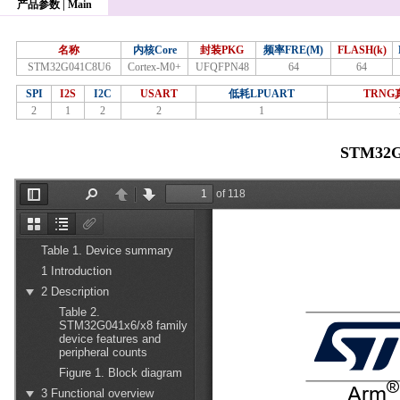
产品参数 | Main
名称
内核Core
封装PKG
频率FRE(M)
FLASH(k)
STM32G041C8U6
Cortex-M0+
UFQFPN48
64
64
SPI
I2S
I2C
USART
低耗LPUART
TRN
2
1
2
2
1
STM32