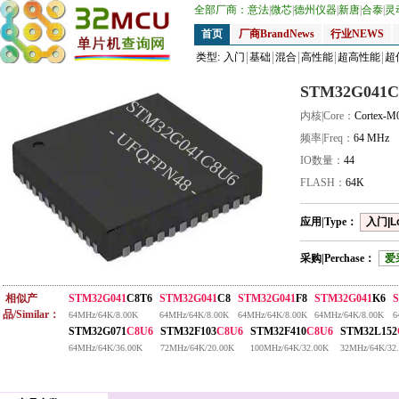
全部厂商：
意法
|
微芯
|
德州仪器
|
新唐
|
合泰
|
灵
首页
厂商BrandNews
行业NEWS
类型:
入门
基础
混合
高性能
超高性能
超
STM32G041C
STM32G041C8U6
内核|Core：
Cortex-M
- UFQFPN48 -
频率|Freq：
64 MHz
IO数量：
44
FLASH：
64K
应用|Type：
入门|L
采购|Perchase：
爱
相似产
STM32G041
C8T6
STM32G041
C8
STM32G041
F8
STM32G041
K6
品/Similar：
64MHz/64K/8.00K
64MHz/64K/8.00K
64MHz/64K/8.00K
64MHz/64K/8.00K
6
STM32G071
C8U6
STM32F103
C8U6
STM32F410
C8U6
STM32L152
64MHz/64K/36.00K
72MHz/64K/20.00K
100MHz/64K/32.00K
32MHz/64K/32