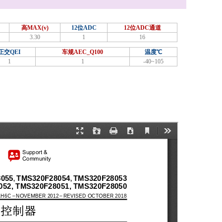
高MAX(v)
12位ADC
12位ADC通道
3.30
1
16
正交QEI
车规AEC_Q100
温度℃
1
1
-40~105