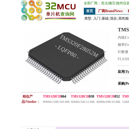
全部厂商：
意法
|
微芯
|
德州仪
首页
厂商BrandNews
类型:
入门
基础
混合
高性能
TMS
TMS320F28052M
内核|Co
- LQFP80 -
频率|Fr
IO数
FLAS
应用|T
采购|Pe
相似产
TMS320F28
064
TMS320F28
030
TMS320F28
052
TMS
品/Similar：
90MHz/128K/100.00K
60MHz/32K/12.00K
60MHz/64K/20.00K
120M