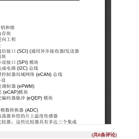
(共
0
条评论)