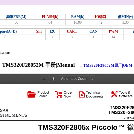
频率FRE(M)
FLASH(k)
RAM(k)
IO端口
低MIN(v)
60
64
16.00
42
3.30
pare(A+D)
SPI
I2C
UART
CAN
PWM
7
1
1
3
1
14
cations
TMS320F28052M 手册|Menual
→TMS320F28052M原厂|OEM