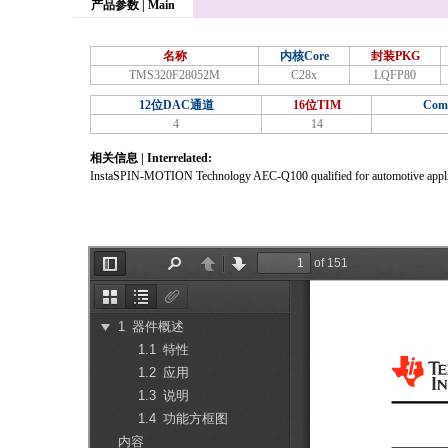
产品参数 | Main
名称
内核Core
封装PKG
TMS320F28052M
C28x
LQFP80
12位DAC通道
16位TIM
Com
4
14
相关信息 | Interrelated:
InstaSPIN-MOTION Technology AEC-Q100 qualified for automotive appli