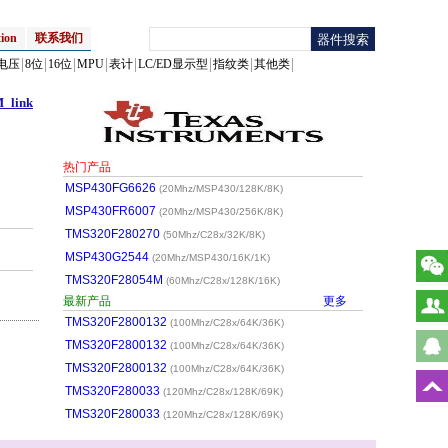
ion
联系我们
电压
8位
16位
MPU
表计
LC/ED显示型
指纹类
其他类
_link
热门产品
MSP430FG6626
(20Mhz/MSP430/128K/8K)
MSP430FR6007
(20Mhz/MSP430/256K/8K)
TMS320F280270
(50Mhz/C28x/32K/8K)
MSP430G2544
(20Mhz/MSP430/16K/1K)
TMS320F28054M
(60Mhz/C28x/128K/16K)
最新产品
更多
TMS320F2800132
(100Mhz/C28x/64K/36K)
TMS320F2800132
(100Mhz/C28x/64K/36K)
TMS320F2800132
(100Mhz/C28x/64K/36K)
TMS320F280033
(120Mhz/C28x/128K/69K)
TMS320F280033
(120Mhz/C28x/128K/69K)