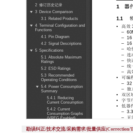
勘误纠正/技术交流/采购需求/批量供应(Correction/Technic