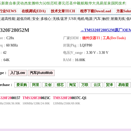
器
|
新唐
|
合泰
|
灵动
|
杰发
|
雅特力
|
沁恒
|
芯旺
|
赛元
|
芯圣
|
中颖
|
航顺
|
华大
|
兆易
|
笙泉
|
国民技术
|
行业NEWS
在线调试(EDA)
技术文章TECH
程序下载DownLoad
方案Solut
超高性能
超低功耗
安全
多核心
无线/蓝牙
USB
电机/电源
汽车
触控
射频无线
低
320F28052M
→TMS320F28052M原厂|OEM
re：
C28x
厂家|OEM：
德州仪器TI | 工具(DevTools)
eq：
60 MHz
封装|Pkg：
LQFP80
量：
42
电压|V_range：
3.30 V - 3.30 V
H：
64K
RAM：
16.00K
ype：
入门|Low
汽车|AutoMob
rchase：
爱采购
阿里
立创
猎芯
淘宝
万联
云汉
贸泽
易络盟
320F28
00157
TMS320F28
0025C
TMS320F28
0037C-Q1
Hz/256K/36.00K
100MHz/128K/24.00K
120MHz/256K/69.00K