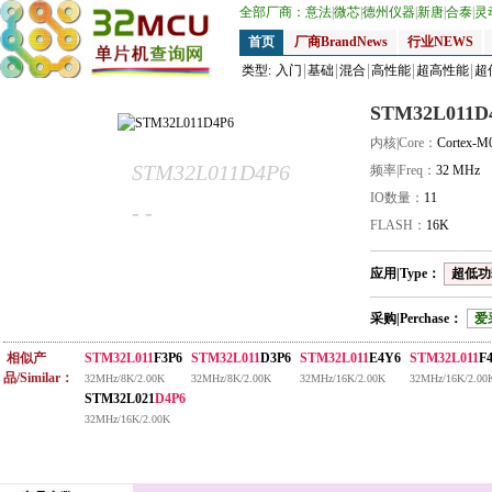
全部厂商：
意法
|
微芯
|
德州仪器
|
新唐
|
合泰
|
灵
首页
厂商BrandNews
行业NEWS
类型:
入门
基础
混合
高性能
超高性能
超
STM32L011D
内核|Core：
Cortex-M
STM32L011D4P6
频率|Freq：
32 MHz
IO数量：
11
- -
FLASH：
16K
应用|Type：
超低功耗
采购|Perchase：
爱
相似产
STM32L011
F3P6
STM32L011
D3P6
STM32L011
E4Y6
STM32L011
F
品/Similar：
32MHz/8K/2.00K
32MHz/8K/2.00K
32MHz/16K/2.00K
32MHz/16K/2.00
STM32L021
D4P6
32MHz/16K/2.00K