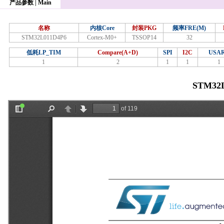
产品参数 | Main
名称
内核Core
封装PKG
频率FRE(M)
STM32L011D4P6
Cortex-M0+
TSSOP14
32
低耗LP_TIM
Compare(A+D)
SPI
I2C
USA
1
2
1
1
1
STM32