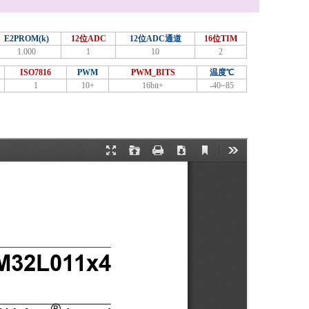
E2PROM(k)
12位ADC
12位ADC通道
16位TIM
1.000
1
10
2
ISO7816
PWM
PWM_BITS
温度℃
1
10+
16bit+
-40~85