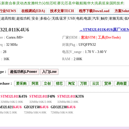
器
|
新唐
|
合泰
|
灵动
|
杰发
|
雅特力
|
沁恒
|
芯旺
|
赛元
|
芯圣
|
中颖
|
航顺
|
华大
|
兆易
|
笙泉
|
国民技术
|
行业NEWS
在线调试(EDA)
技术文章TECH
程序下载DownLoad
方案Solut
超高性能
超低功耗
安全
多核心
无线/蓝牙
USB
电机/电源
汽车
触控
射频无线
低
32L011K4U6
→STM32L011K4U6原厂|OEM
re：
Cortex-M0+
厂家|OEM：
意法STM | 工具(DevTools)
eq：
32 MHz
封装|Pkg：
UFQFPN32
量：
28
电压|V_range：
1.70 V - 3.60 V
H：
16K
RAM：
2.00K
ype：
超低功耗|LPower
入门|Low
rchase：
爱采购
阿里
立创
猎芯
淘宝
万联
云汉
贸泽
易络盟
STM32L011
K4T6
STM32L011
F4P6
STM32L011
K3T6
32MHz/16K/2.00K
32MHz/16K/2.00K
32MHz/8K/2.00K
M32L021
K4U6
GD32F150
K4U6
GD32E230
K4U6
Hz/16K/2.00K
72MHz/16K/4.00K
72MHz/16K/4.00K