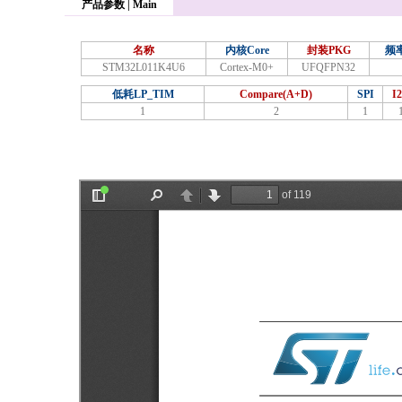
产品参数 | Main
名称
内核Core
封装PKG
频率
STM32L011K4U6
Cortex-M0+
UFQFPN32
低耗LP_TIM
Compare(A+D)
SPI
I
1
2
1