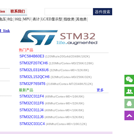
ion
联系我们
电压
8位
16位
MPU
表计
LC/ED显示型
指纹类
其他类
_link
热门产品
SPC584B60E3
(120Mhz/e200z4d/2048K/192K)
STM32F207ICH6
(120Mhz/Cortex-M3/256K/128K)
STM32L031K6U6
(32Mhz/Cortex-M0+/32K/8K)
STM32L152QCH6
(32Mhz/Cortex-M3/256K/32K)
STM32F765IIT6
(216Mhz/Cortex-M7/2048K/512K)
最新产品
更多
STM32C011F4
(48Mhz/Cortex-M0+/16K/6K)
STM32C011F6
(48Mhz/Cortex-M0+/32K/6K)
STM32C011J4
(48Mhz/Cortex-M0+/16K/6K)
STM32C011J6
(48Mhz/Cortex-M0+/32K/6K)
STM32C031C4
(48Mhz/Cortex-M0+/16K/12K)