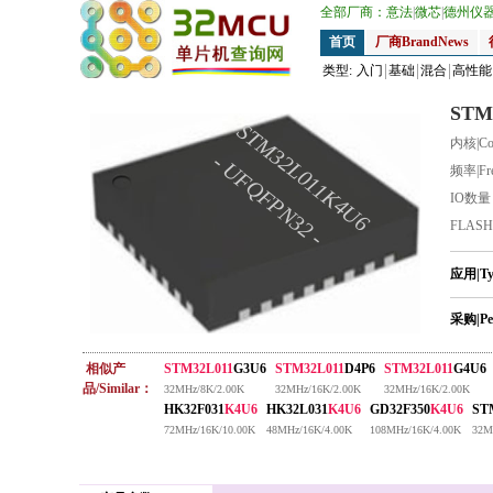
全部厂商：
意法
|
微芯
|
德州仪
首页
厂商BrandNews
类型:
入门
基础
混合
高性能
STM
STM32L011K4U6
内核|Co
- UFQFPN32 -
频率|Fr
IO数
FLAS
应用|T
采购|Pe
相似产
STM32L011
G3U6
STM32L011
D4P6
STM32L011
G4U6
品/Similar：
32MHz/8K/2.00K
32MHz/16K/2.00K
32MHz/16K/2.00K
HK32F031
K4U6
HK32L031
K4U6
GD32F350
K4U6
ST
72MHz/16K/10.00K
48MHz/16K/4.00K
108MHz/16K/4.00K
32M