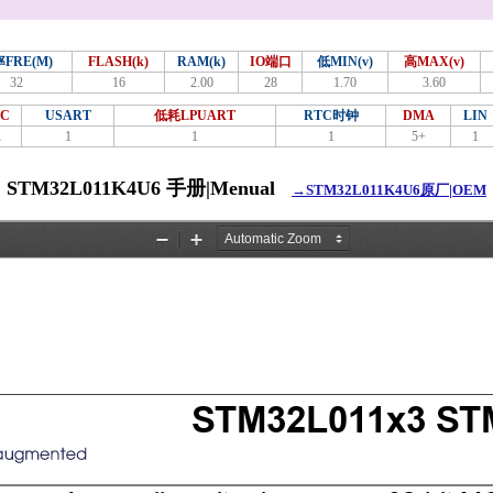
FRE(M)
FLASH(k)
RAM(k)
IO端口
低MIN(v)
高MAX(v)
32
16
2.00
28
1.70
3.60
2C
USART
低耗LPUART
RTC时钟
DMA
LIN
1
1
1
1
5+
1
STM32L011K4U6 手册|Menual
→STM32L011K4U6原厂|OEM