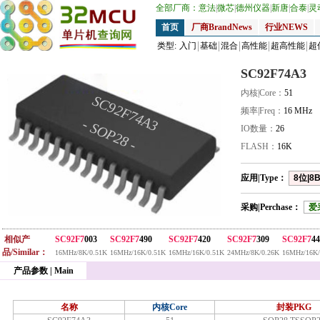
全部厂商：
意法
|
微芯
|
德州仪器
|
新唐
|
合泰
|
灵
首页
厂商BrandNews
行业NEWS
类型:
入门
基础
混合
高性能
超高性能
超
SC92F74A3
内核|Core：
51
SC92F74A3
频率|Freq：
16 MHz
- SOP28 -
IO数量：
26
FLASH：
16K
应用|Type：
8位|8B
采购|Perchase：
爱
相似产
SC92F7
003
SC92F7
490
SC92F7
420
SC92F7
309
SC92F7
4
品/Similar：
16MHz/8K/0.51K
16MHz/16K/0.51K
16MHz/16K/0.51K
24MHz/8K/0.26K
16MHz/16K/
产品参数 | Main
名称
内核Core
封装PKG