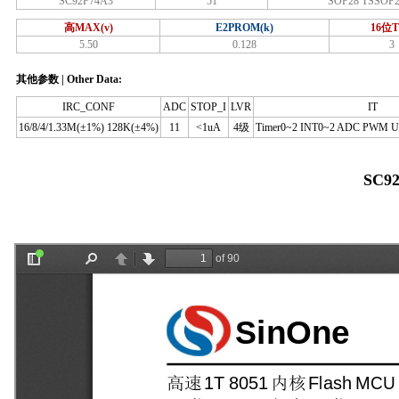
SC92F74A3
51
SOP28 TSSOP
高MAX(v)
E2PROM(k)
16位T
5.50
0.128
3
其他参数 | Other Data:
IRC_CONF
ADC
STOP_I
LVR
IT
16/8/4/1.33M(±1%) 128K(±4%)
11
<1uA
4级
Timer0~2 INT0~2 ADC PWM UA
SC9