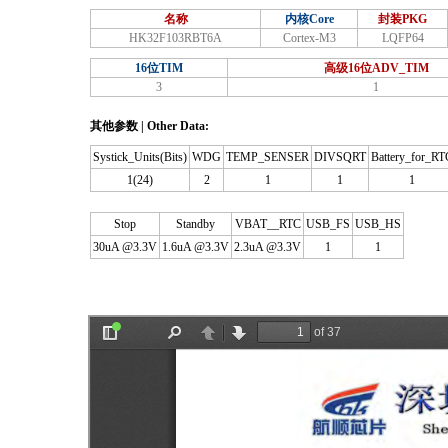
名称
内核Core
封装PKG
HK32F103RBT6A
Cortex-M3
LQFP64
16位TIM
高级16位ADV_TIM
3
1
其他参数 | Other Data:
Systick_Units(Bits)
WDG
TEMP_SENSER
DIVSQRT
Battery_for_RT
1(24)
2
1
1
1
Stop
Standby
VBAT__RTC
USB_FS
USB_HS
30uA @3.3V
1.6uA @3.3V
2.3uA @3.3V
1
1