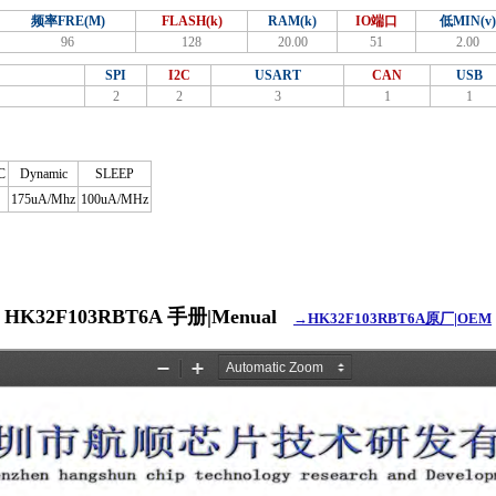
频率FRE(M)
FLASH(k)
RAM(k)
IO端口
低MIN(v)
96
128
20.00
51
2.00
SPI
I2C
USART
CAN
USB
2
2
3
1
1
C
Dynamic
SLEEP
175uA/Mhz
100uA/MHz
HK32F103RBT6A 手册|Menual
→HK32F103RBT6A原厂|OEM