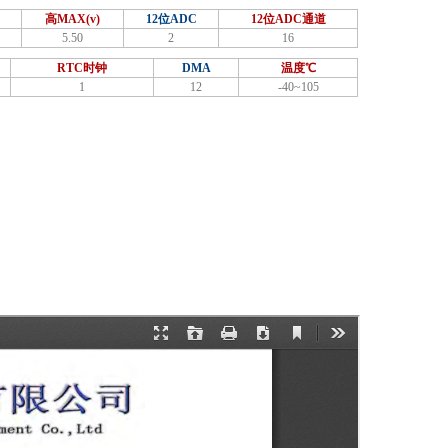
高MAX(v)
12位ADC
12位ADC通道
5.50
2
16
RTC时钟
DMA
温度℃
1
12
-40~105