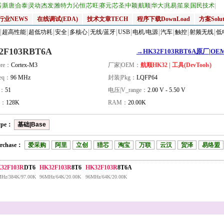
器
|
新唐
|
合泰
|
灵动
|
杰发
|
雅特力
|
沁恒
|
芯旺
|
赛元
|
芯圣
|
中颖
|
航顺
|
华大
|
兆易
|
笙泉
|
国民技术
|
行业NEWS
在线调试(EDA)
技术文章TECH
程序下载DownLoad
方案Solut
超高性能
超低功耗
安全
多核心
无线/蓝牙
USB
电机/电源
汽车
触控
射频无线
低
2F103RBT6A
→HK32F103RBT6A原厂|OEM_
re：
Cortex-M3
厂家|OEM：
航顺HK32 | 工具(DevTools)
eq：
96 MHz
封装|Pkg：
LQFP64
量：
51
电压|V_range：
2.00 V - 5.50 V
H：
128K
RAM：
20.00K
ype：
基础|Base
rchase：
爱采购
阿里
立创
猎芯
淘宝
万联
云汉
贸泽
易络盟
32F103R
DT6
HK32F103R
8T6
HK32F103R
8T6A
Hz/384K/97.00K
96MHz/64K/20.00K
96MHz/64K/20.00K