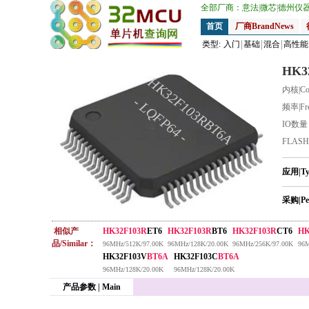
全部厂商：
意法
|
微芯
|
德州仪
首页
厂商BrandNews
类型:
入门
基础
混合
高性能
HK3
HK32F103RBT6A
内核|Co
- LQFP64 -
频率|Fr
IO数
FLAS
应用|T
采购|Pe
相似产
HK32F103R
ET6
HK32F103R
BT6
HK32F103R
CT6
HK
品/Similar：
96MHz/512K/97.00K
96MHz/128K/20.00K
96MHz/256K/97.00K
96M
HK32F103V
BT6A
HK32F103C
BT6A
96MHz/128K/20.00K
96MHz/128K/20.00K
产品参数 | Main