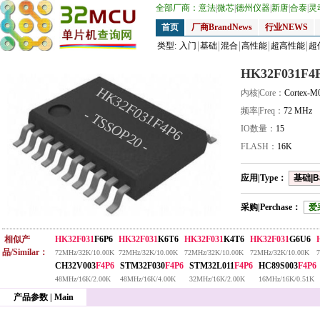
全部厂商：
意法
|
微芯
|
德州仪器
|
新唐
|
合泰
|
灵
首页
厂商BrandNews
行业NEWS
类型:
入门
基础
混合
高性能
超高性能
超
HK32F031F4
HK32F031F4P6
内核|Core：
Cortex-M
频率|Freq：
72 MHz
- TSSOP20 -
IO数量：
15
FLASH：
16K
应用|Type：
基础|B
采购|Perchase：
爱
相似产
HK32F031
F6P6
HK32F031
K6T6
HK32F031
K4T6
HK32F031
G6U6
品/Similar：
72MHz/32K/10.00K
72MHz/32K/10.00K
72MHz/32K/10.00K
72MHz/32K/10.00K
CH32V003
F4P6
STM32F030
F4P6
STM32L011
F4P6
HC89S003
F4P6
48MHz/16K/2.00K
48MHz/16K/4.00K
32MHz/16K/2.00K
16MHz/16K/0.51K
产品参数 | Main