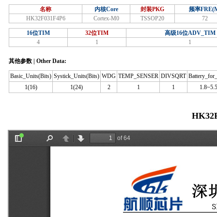
名称
内核Core
封装PKG
频率FRE(
HK32F031F4P6
Cortex-M0
TSSOP20
72
16位TIM
32位TIM
高级16位ADV_TIM
4
1
1
其他参数 | Other Data:
Basic_Units(Bits)
Systick_Units(Bits)
WDG
TEMP_SENSER
DIVSQRT
Battery_fo
1(16)
1(24)
2
1
1
1.8~5.
HK32