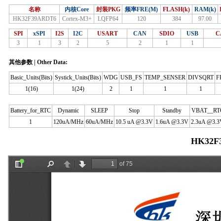
名称
内核Core
封装PKG
频率FRE(M)
FLASH(k)
RAM(k)
HK32F39ARDT6
Cortex-M3+
LQFP64
120
384
97.00
SPI
xSPI
I2S
I2C
USART
CAN
SDIO
USB
C
3
1
3
2
5
2
1
1
其他参数 | Other Data:
Basic_Units(Bits)
Systick_Units(Bits)
WDG
USB_FS
TEMP_SENSER
DIVSQRT
F
1(16)
1(24)
2
1
1
1
Battery_for_RTC
Dynamic
SLEEP
Stop
Standby
VBAT__RT
1
120uA/MHz
60uA/MHz
10.5 uA @3.3V
1.6uA @3.3V
2.3uA @3.3
HK32F