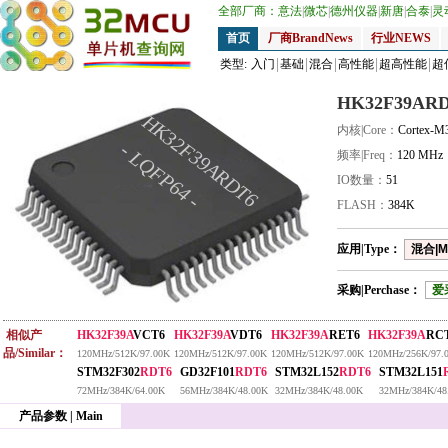
全部厂商：
意法
|
微芯
|
德州仪器
|
新唐
|
合泰
|
灵
首页
厂商BrandNews
行业NEWS
类型:
入门
基础
混合
高性能
超高性能
超
HK32F39AR
HK32F39ARDT6
内核|Core：
Cortex-M
- LQFP64 -
频率|Freq：
120 MHz
IO数量：
51
FLASH：
384K
应用|Type：
混合|M
采购|Perchase：
爱
相似产
HK32F39A
VCT6
HK32F39A
VDT6
HK32F39A
RET6
HK32F39A
RC
品/Similar：
120MHz/512K/97.00K
120MHz/512K/97.00K
120MHz/512K/97.00K
120MHz/256K/97.
STM32F302
RDT6
GD32F101
RDT6
STM32L152
RDT6
STM32L151
72MHz/384K/64.00K
56MHz/384K/48.00K
32MHz/384K/48.00K
32MHz/384K/48
产品参数 | Main