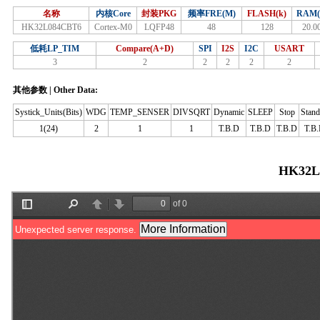
名称
内核Core
封装PKG
频率FRE(M)
FLASH(k)
RAM(
HK32L084CBT6
Cortex-M0
LQFP48
48
128
20.0
低耗LP_TIM
Compare(A+D)
SPI
I2S
I2C
USART
3
2
2
2
2
2
其他参数 | Other Data:
Systick_Units(Bits)
WDG
TEMP_SENSER
DIVSQRT
Dynamic
SLEEP
Stop
Stan
1(24)
2
1
1
T.B.D
T.B.D
T.B.D
T.B
HK32L