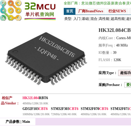
全部厂商：
意法
|
微芯
|
德州仪器
|
新唐
|
合泰
|
灵
首页
厂商BrandNews
行业NEWS
类型:
入门
基础
混合
高性能
超高性能
超
HK32L084CB
HK32L084CBT6
内核|Core：
Cortex-M
频率|Freq：
48 MHz
- LQFP48 -
IO数量：
39
FLASH：
128K
应用|Type：
超低功耗
采购|Perchase：
爱
相似产
HK32L084
RBT6
品/Similar：
48MHz/128K/20.00K
GD32F103
CBT6
STM32F303
CBT6
STM32F070
CBT6
STM32F071
108MHz/128K/20.00K
72MHz/128K/40.00K
48MHz/128K/16.00K
48MHz/128K/16
产品参数 | Main