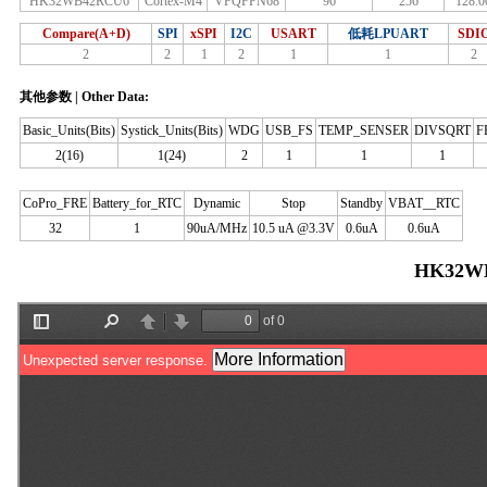
HK32WB42RCU6
Cortex-M4
VFQFPN68
96
256
128.0
Compare(A+D)
SPI
xSPI
I2C
USART
低耗LPUART
SDI
2
2
1
2
1
1
2
其他参数 | Other Data:
Basic_Units(Bits)
Systick_Units(Bits)
WDG
USB_FS
TEMP_SENSER
DIVSQRT
F
2(16)
1(24)
2
1
1
1
CoPro_FRE
Battery_for_RTC
Dynamic
Stop
Standby
VBAT__RTC
32
1
90uA/MHz
10.5 uA @3.3V
0.6uA
0.6uA
HK32W