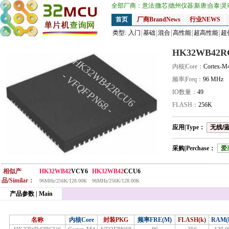
全部厂商：
意法
|
微芯
|
德州仪器
|
新唐
|
合泰
|
灵
首页
厂商BrandNews
行业NEWS
类型:
入门
基础
混合
高性能
超高性能
超
HK32WB42R
HK32WB42RCU6
内核|Core：
Cortex-M
- VFQFPN68 -
频率|Freq：
96 MHz
IO数量：
49
FLASH：
256K
应用|Type：
无线/蓝牙
采购|Perchase：
爱
相似产
HK32WB42
VCY6
HK32WB42
CCU6
品/Similar：
96MHz/256K/128.00K
96MHz/256K/128.00K
产品参数 | Main
名称
内核Core
封装PKG
频率FRE(M)
FLASH(k)
RAM(