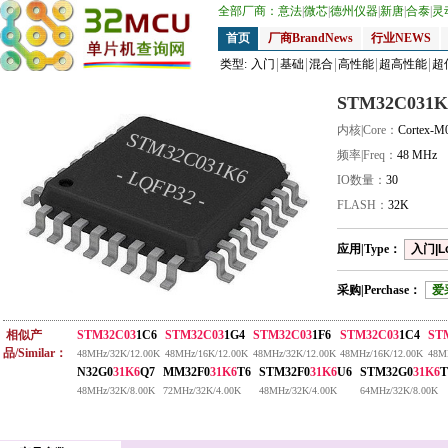
全部厂商：
意法
|
微芯
|
德州仪器
|
新唐
|
合泰
|
灵
首页
厂商BrandNews
行业NEWS
类型:
入门
基础
混合
高性能
超高性能
超
STM32C031K
内核|Core：
Cortex-M
STM32C031K6
频率|Freq：
48 MHz
- LQFP32 -
IO数量：
30
FLASH：
32K
应用|Type：
入门|L
采购|Perchase：
爱
相似产
STM32C03
1C6
STM32C03
1G4
STM32C03
1F6
STM32C03
1C4
ST
品/Similar：
48MHz/32K/12.00K
48MHz/16K/12.00K
48MHz/32K/12.00K
48MHz/16K/12.00K
48M
N32G0
31K6
Q7
MM32F0
31K6
T6
STM32F0
31K6
U6
STM32G0
31K6
T
48MHz/32K/8.00K
72MHz/32K/4.00K
48MHz/32K/4.00K
64MHz/32K/8.00K