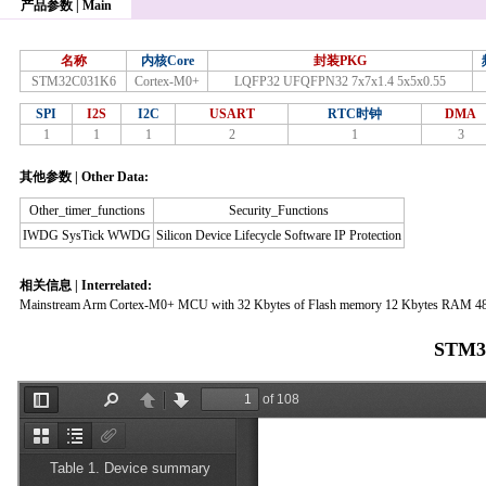
产品参数 | Main
名称
内核Core
封装PKG
STM32C031K6
Cortex-M0+
LQFP32 UFQFPN32 7x7x1.4 5x5x0.55
SPI
I2S
I2C
USART
RTC时钟
DMA
1
1
1
2
1
3
其他参数 | Other Data:
Other_timer_functions
Security_Functions
IWDG SysTick WWDG
Silicon Device Lifecycle Software IP Protection
相关信息 | Interrelated:
Mainstream Arm Cortex-M0+ MCU with 32 Kbytes of Flash memory 12 Kbytes RAM 
STM3