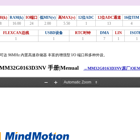
H(k)
RAM(k)
IO端口
低MIN(v)
高MAX(v)
12位ADC
12位ADC通道
16位TIM
8
16.00
24
2.00
5.50
1
13
4
FLEXCAN总线
USBD设备
RTC时钟
DMA
LIN
ISO78
1
1
1
7
1
1
频率可达 96MHz 内置高速存储器 丰富的增强型 I/O 端口和多种外设。
MM32G0163D3NV 手册|Menual
→MM32G0163D3NV原厂|OE