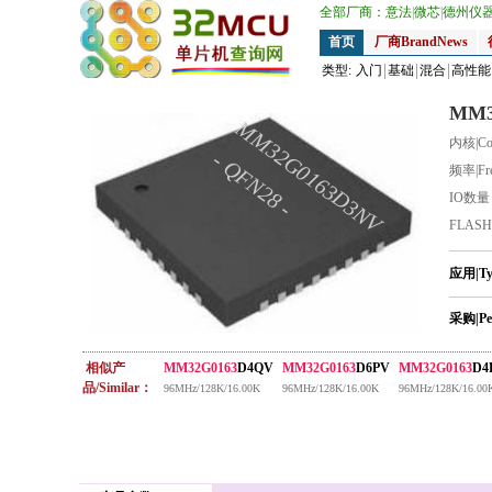
全部厂商：
意法
|
微芯
|
德州仪
首页
厂商BrandNews
类型:
入门
基础
混合
高性能
MM3
MM32G0163D3NV
内核|Co
- QFN28 -
频率|Fr
IO数
FLAS
应用|T
采购|Pe
相似产
MM32G0163
D4QV
MM32G0163
D6PV
MM32G0163
D4
品/Similar：
96MHz/128K/16.00K
96MHz/128K/16.00K
96MHz/128K/16.00