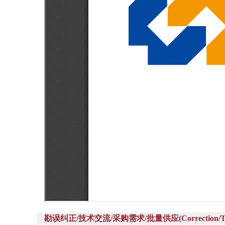
勘误纠正/技术交流/采购需求/批量供应(Correction/Technic