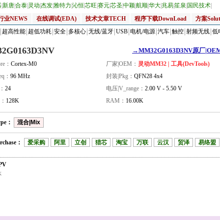
器
|
新唐
|
合泰
|
灵动
|
杰发
|
雅特力
|
沁恒
|
芯旺
|
赛元
|
芯圣
|
中颖
|
航顺
|
华大
|
兆易
|
笙泉
|
国民技术
|
行业NEWS
在线调试(EDA)
技术文章TECH
程序下载DownLoad
方案Solut
超高性能
超低功耗
安全
多核心
无线/蓝牙
USB
电机/电源
汽车
触控
射频无线
低
2G0163D3NV
→MM32G0163D3NV原厂|OEM_
re：
Cortex-M0
厂家|OEM：
灵动MM32 | 工具(DevTools)
eq：
96 MHz
封装|Pkg：
QFN28 4x4
量：
24
电压|V_range：
2.00 V - 5.50 V
H：
128K
RAM：
16.00K
ype：
混合|Mix
rchase：
爱采购
阿里
立创
猎芯
淘宝
万联
云汉
贸泽
易络盟
PV
K