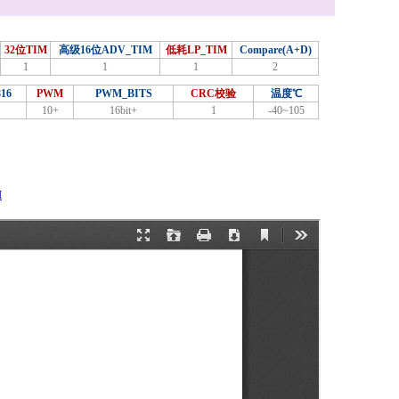
32位TIM
高级16位ADV_TIM
低耗LP_TIM
Compare(A+D)
1
1
1
2
16
PWM
PWM_BITS
CRC校验
温度℃
10+
16bit+
1
-40~105
M