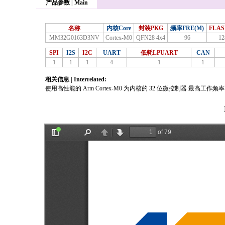
产品参数 | Main
名称
内核Core
封装PKG
频率FRE(M)
FLAS
MM32G0163D3NV
Cortex-M0
QFN28 4x4
96
12
SPI
I2S
I2C
UART
低耗LPUART
CAN
1
1
1
4
1
1
相关信息 | Interrelated:
使用高性能的 Arm Cortex-M0 为内核的 32 位微控制器 最高工作