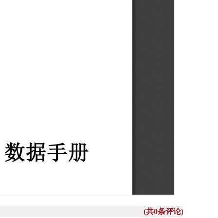
(共
0
条评论)