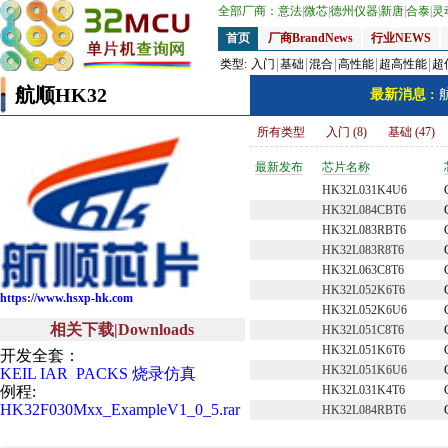
全部厂商：
意法
|
微芯
|
德州仪器
|
新唐
|
合泰
|
灵
首页
厂商BrandNews
行业NEWS
类型:
入门
基础
混合
高性能
超高性能
超
航顺HK32
最新消息 :
所有类型
入门 (8)
基础 (47)
最新发布
芯片名称
HK32L031K4U6
HK32L084CBT6
HK32L083RBT6
HK32L083R8T6
HK32L063C8T6
HK32L052K6T6
https://www.hsxp-hk.com
HK32L052K6U6
相关下载|Downloads
HK32L051C8T6
HK32L051K6T6
开发全套：
HK32L051K6U6
KEIL IAR PACKS 烧录仿真
例程:
HK32L031K4T6
HK32F030Mxx_ExampleV1_0_5.rar
HK32L084RBT6