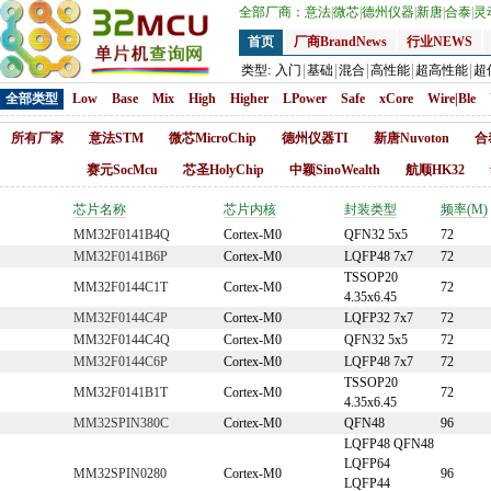
全部厂商：
意法
|
微芯
|
德州仪器
|
新唐
|
合泰
|
灵
首页
厂商BrandNews
行业NEWS
类型:
入门
基础
混合
高性能
超高性能
超
全部类型
Low
Base
Mix
High
Higher
LPower
Safe
xCore
Wire|Ble
所有厂家
意法STM
微芯MicroChip
德州仪器TI
新唐Nuvoton
合
赛元SocMcu
芯圣HolyChip
中颖SinoWealth
航顺HK32
芯片名称
芯片内核
封装类型
频率(M)
MM32F0141B4Q
Cortex-M0
QFN32 5x5
72
MM32F0141B6P
Cortex-M0
LQFP48 7x7
72
TSSOP20
MM32F0144C1T
Cortex-M0
72
4.35x6.45
MM32F0144C4P
Cortex-M0
LQFP32 7x7
72
MM32F0144C4Q
Cortex-M0
QFN32 5x5
72
MM32F0144C6P
Cortex-M0
LQFP48 7x7
72
TSSOP20
MM32F0141B1T
Cortex-M0
72
4.35x6.45
MM32SPIN380C
Cortex-M0
QFN48
96
LQFP48 QFN48
LQFP64
MM32SPIN0280
Cortex-M0
96
LQFP44