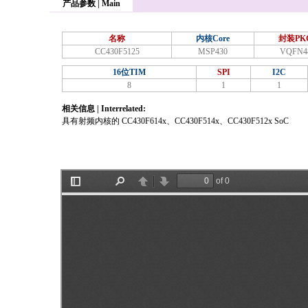
产品参数 | Main
名称
内核Core
封装PK
CC430F5125
MSP430
VQFN4
16位TIM
SPI
I2C
8
1
1
相关信息 | Interrelated:
具有射频内核的 CC430F614x、CC430F514x、CC430F512x SoC