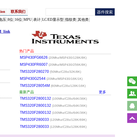
ion
联系我们
电压
8位
16位
MPU
表计
LC/ED显示型
指纹类
其他类
_link
热门产品
MSP430FG6626
(20Mhz/MSP430/128K/8K)
MSP430FR6007
(20Mhz/MSP430/256K/8K)
TMS320F280270
(50Mhz/C28x/32K/8K)
MSP430G2544
(20Mhz/MSP430/16K/1K)
TMS320F28054M
(60Mhz/C28x/128K/16K)
最新产品
更多
TMS320F2800132
(100Mhz/C28x/64K/36K)
TMS320F2800132
(100Mhz/C28x/64K/36K)
TMS320F2800132
(100Mhz/C28x/64K/36K)
TMS320F280033
(120Mhz/C28x/128K/69K)
TMS320F280033
(120Mhz/C28x/128K/69K)