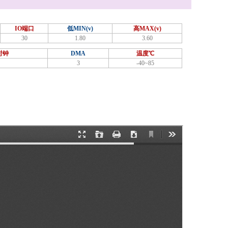
IO端口
低MIN(v)
高MAX(v)
30
1.80
3.60
时钟
DMA
温度℃
3
-40~85