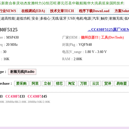
器
|
新唐
|
合泰
|
灵动
|
杰发
|
雅特力
|
沁恒
|
芯旺
|
赛元
|
芯圣
|
中颖
|
航顺
|
华大
|
兆易
|
笙泉
|
国民技术
|
行业NEWS
在线调试(EDA)
技术文章TECH
程序下载DownLoad
方案Solut
超高性能
超低功耗
安全
多核心
无线/蓝牙
USB
电机/电源
汽车
触控
射频无线
低
30F5125
→CC430F5125原厂|OEM
re：
MSP430
厂家|OEM：
德州仪器TI | 工具(DevTools)
eq：
20 MHz
封装|Pkg：
VQFN48
量：
30
电压|V_range：
1.80 V - 3.60 V
H：
16K
RAM：
2.00K
ype：
射频无线|Radio
rchase：
爱采购
阿里
立创
猎芯
淘宝
万联
云汉
贸泽
易络盟
43
CC430F5
133
CC430F5
145
00K
20MHz/8K/2.00K
20MHz/16K/2.00K