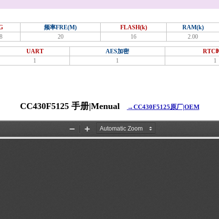
G
频率FRE(M)
FLASH(k)
RAM(k)
8
20
16
2.00
UART
AES加密
RTC
1
1
1
CC430F5125 手册|Menual
→CC430F5125原厂|OEM