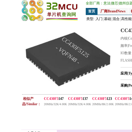
全部厂商：
意法
|
微芯
|
德州仪
首页
厂商BrandNews
类型:
入门
基础
混合
高性能
CC4
CC430F5125
内核|Co
频率|Fr
- VQFN48 -
IO数
FLAS
应用|T
采购|Pe
相似产
CC430F5
147
CC430F5
137
CC430F5
123
CC430F5
1
品/Similar：
20MHz/32K/4.00K
20MHz/32K/4.00K
20MHz/8K/2.00K
20MHz/8K/2.