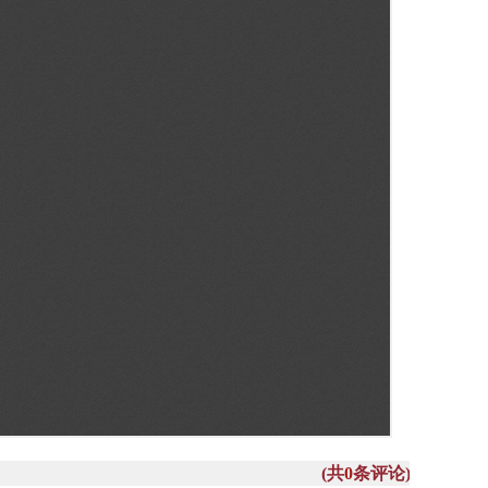
(共
0
条评论)