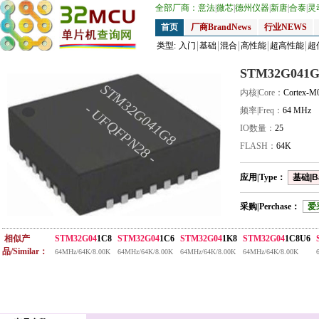
全部厂商：
意法
|
微芯
|
德州仪器
|
新唐
|
合泰
|
灵
首页
厂商BrandNews
行业NEWS
类型:
入门
基础
混合
高性能
超高性能
超
STM32G041G
STM32G041G8
内核|Core：
Cortex-M
- UFQFPN28 -
频率|Freq：
64 MHz
IO数量：
25
FLASH：
64K
应用|Type：
基础|B
采购|Perchase：
爱
相似产
STM32G04
1C8
STM32G04
1C6
STM32G04
1K8
STM32G04
1C8U6
品/Similar：
64MHz/64K/8.00K
64MHz/64K/8.00K
64MHz/64K/8.00K
64MHz/64K/8.00K