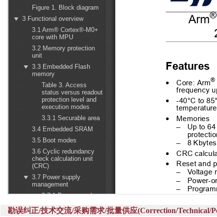
勘误纠正/技术交流/采购需求/批量供应(Correction/Technical/Perch