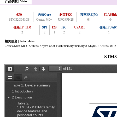
产品参数 | Main
名称
内核Core
封装PKG
频率FRE(M)
FLASH(k
STM32G041G8
Cortex-M0+
UFQFPN28
64
64
低耗LP_TIM
SPI
I2S
I2C
USART
低耗LPUAR
2
2
1
2
2
1
相关信息 | Interrelated:
Cortex-M0+ MCU with 64 Kbytes of of Flash memory memory 8 Kbytes RAM 64 MHz
STM3