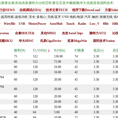
器
|
新唐
|
合泰
|
灵动
|
杰发
|
雅特力
|
沁恒
|
芯旺
|
赛元
|
芯圣
|
中颖
|
航顺
|
华大
|
兆易
|
笙泉
|
国民技术
|
行业NEWS
在线调试(EDA)
技术文章TECH
程序下载DownLoad
方案Solut
超高性能
超低功耗
安全
多核心
无线/蓝牙
USB
电机/电源
汽车
触控
射频无线
低
e
Wire|Ble
USB
Motor|Power
AutoMob
Touch
Radio
Low_V
8Bit
16Bi
voton
合泰HOLTEK
灵动MM32
杰发AutoChips
雅特力AT32
沁恒
航顺HK32
华大HDSC
兆易GigaDevice
笙泉MegaWin
国民技术Nation
频率(M)
FLASH(k)
RAM(k)
IO数量
低压(v)
高压
75
512
136.00
74
3.30
3.3
60
512
72.00
74
3.30
3.3
60
128
16.00
42
3.30
3.3
60
128
16.00
42
3.30
3.3
P64
60
128
20.00
45
3.30
3.3
P64
60
128
20.00
45
3.30
3.3
60
128
20.00
42
3.30
3.3
60
128
20.00
42
3.30
3.3
60
128
20.00
45
3.30
3.3
40
64
5.00
40
3.30
3.3
OP38
40
64
10.00
22
3.30
3.3