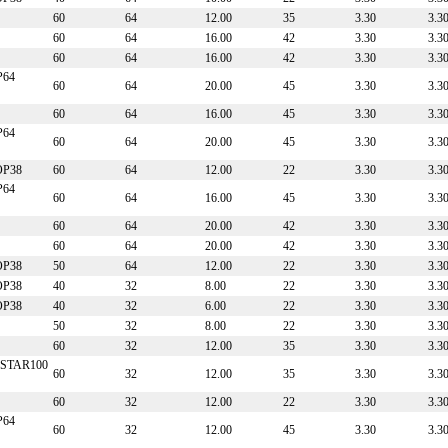
60
64
12.00
35
3.30
3.3
60
64
16.00
42
3.30
3.3
60
64
16.00
42
3.30
3.3
P64
60
64
20.00
45
3.30
3.3
60
64
16.00
45
3.30
3.3
P64
60
64
20.00
45
3.30
3.3
OP38
60
64
12.00
22
3.30
3.3
P64
60
64
16.00
45
3.30
3.3
60
64
20.00
42
3.30
3.3
60
64
20.00
42
3.30
3.3
OP38
50
64
12.00
22
3.30
3.3
OP38
40
32
8.00
22
3.30
3.3
OP38
40
32
6.00
22
3.30
3.3
50
32
8.00
22
3.30
3.3
60
32
12.00
35
3.30
3.3
STAR100
60
32
12.00
35
3.30
3.3
60
32
12.00
22
3.30
3.3
P64
60
32
12.00
45
3.30
3.3