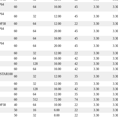
P64
60
64
16.00
45
3.30
3.3
P64
60
32
12.00
45
3.30
3.3
OP38
60
64
12.00
22
3.30
3.3
P64
60
64
20.00
45
3.30
3.3
60
64
16.00
45
3.30
3.3
P64
60
64
20.00
45
3.30
3.3
60
32
12.00
22
3.30
3.3
60
64
16.00
42
3.30
3.3
60
128
16.00
42
3.30
3.3
60
64
16.00
42
3.30
3.3
STAR100
60
32
12.00
35
3.30
3.3
60
32
12.00
35
3.30
3.3
60
128
16.00
42
3.30
3.3
60
64
12.00
35
3.30
3.3
60
512
72.00
74
3.30
3.3
OP38
40
64
10.00
22
3.30
3.3
50
16
6.00
22
3.30
3.3
50
32
8.00
22
3.30
3.3