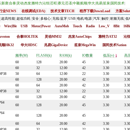
器
|
新唐
|
合泰
|
灵动
|
杰发
|
雅特力
|
沁恒
|
芯旺
|
赛元
|
芯圣
|
中颖
|
航顺
|
华大
|
兆易
|
笙泉
|
国民技术
|
行业NEWS
在线调试(EDA)
技术文章TECH
程序下载DownLoad
方案Solut
超高性能
超低功耗
安全
多核心
无线/蓝牙
USB
电机/电源
汽车
触控
射频无线
低
e
Wire|Ble
USB
Motor|Power
AutoMob
Touch
Radio
Low_V
8Bit
16Bi
voton
合泰HOLTEK
灵动MM32
杰发AutoChips
雅特力AT32
沁恒
航顺HK32
华大HDSC
兆易GigaDevice
笙泉MegaWin
国民技术Nation
频率(M)
FLASH(k)
RAM(k)
IO数量
低压(v)
高压
60
128
20.00
45
3.30
3.3
60
32
12.00
42
3.30
3.3
OP38
50
64
12.00
22
3.30
3.3
60
128
20.00
42
3.30
3.3
60
64
20.00
42
3.30
3.3
OP38
50
32
12.00
22
3.30
3.3
60
128
20.00
42
3.30
3.3
P64
60
128
20.00
45
3.30
3.3
P64
60
128
20.00
45
3.30
3.3
60
64
20.00
42
3.30
3.3
OP38
60
32
12.00
22
3.30
3.3